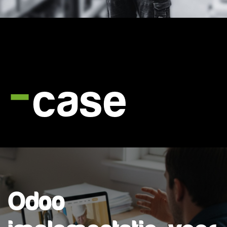
-
case
Odoo